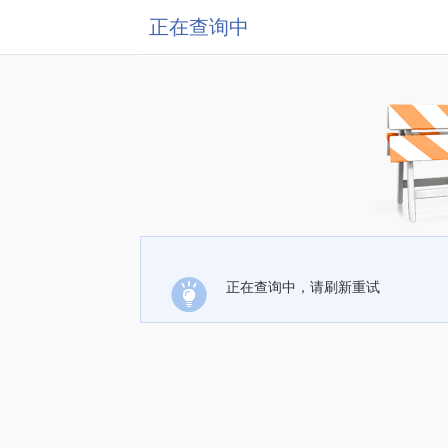
正在查询中
正在查询中，请刷新重试